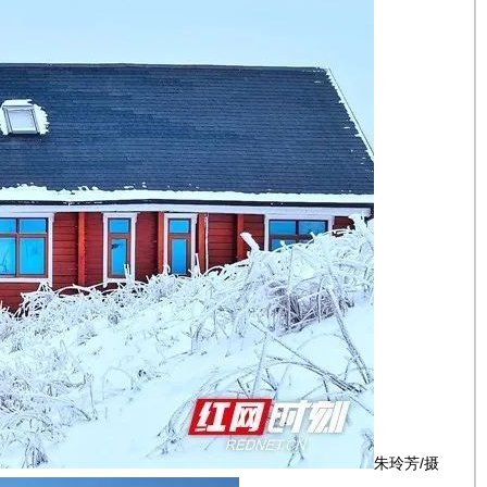
朱玲芳/摄