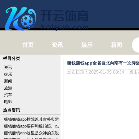
首页
资讯
娱乐
新闻
栏目分类
赌钱赚钱app全省自北向南有一次降
资讯
发布日期：2025-01-09 08:34 点
娱乐
新闻
旅游
汽车
电影
热点资讯
赌钱赚钱app樘院以其古朴典雅
的竖立格吞并深厚的历史文化
赌钱赚钱app要穿和服拍照、也
底蕴-手机押大小
关怀咱们喔-手机押大小赌钱的
赌钱赚钱app这里是众神的东说
软件下载