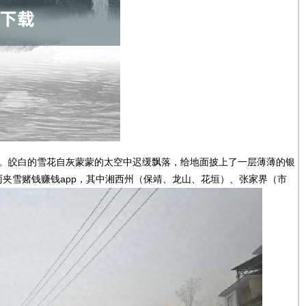
明。皎白的雪花自灰蒙蒙的太空中迟缓飘落，给地面披上了一层薄薄的银
雨夹雪赌钱赚钱app，其中湘西州（保靖、龙山、花垣）、张家界（市