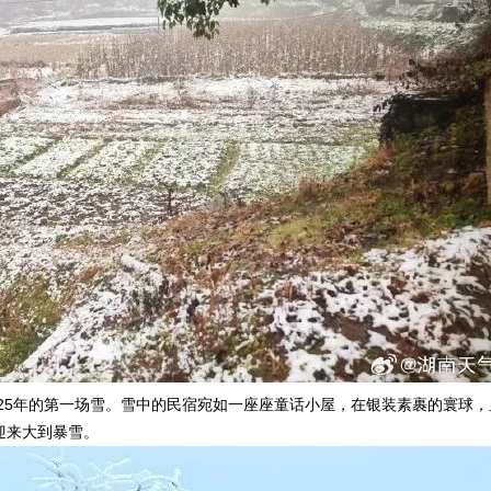
025年的第一场雪。雪中的民宿宛如一座座童话小屋，在银装素裹的寰球
迎来大到暴雪。