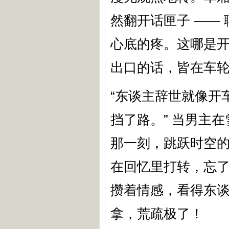
然翻开话匣子 ——
心底的疼。这哪是
出口的话，皆在车
“东谈主辞世就像开
挡了路。” 当男主
那一刻，跳跃时空的
在回忆里打转，忘
攒着情感，看得东
拿，荒疏极了！