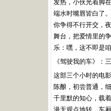
发热，小伙光着脚
端水时嘴唇皆白了
你争得不行开交，
舞台，把爱情里的
乐：嘿，这不即是
《驾驶我的车》：
这部三个小时的电
陈酿，初尝普通，
千里默的知心，载
漫无观点地转。车