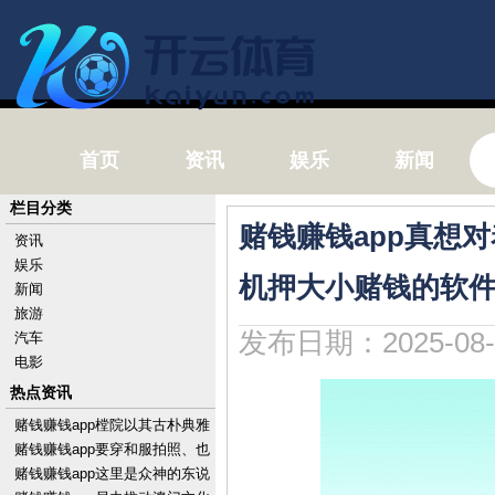
首页
资讯
娱乐
新闻
栏目分类
赌钱赚钱app真想
资讯
娱乐
机押大小赌钱的软
新闻
旅游
发布日期：2025-08-
汽车
电影
热点资讯
赌钱赚钱app樘院以其古朴典雅
的竖立格吞并深厚的历史文化
赌钱赚钱app要穿和服拍照、也
底蕴-手机押大小
关怀咱们喔-手机押大小赌钱的
赌钱赚钱app这里是众神的东说
软件下载