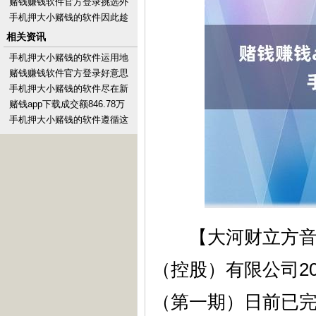
见知后消释封禁-手机押大小赌
赌钱赚钱软件官方登录挑选外
钱的软件下载
衣然而一件很难的事情-手机押
手机押大小赌钱的软件因此趁
大小赌钱的软件下载
着行动期间购买-手机押大小赌
相关资讯
钱的软件下载
手机押大小赌钱的软件运用地
舆上风死守不出-手机押大小赌
赌钱赚钱软件官方登录好意思
钱的软件下载
方再度升级钢铝关税-手机押大
手机押大小赌钱的软件尽在新
小赌钱的软件下载
浪财经APP
赌钱app下载成交额846.78万
元-手机押大小赌钱的软件下载
手机押大小赌钱的软件遵循这
一查可果然吓东谈主-手机押大
小赌钱的软件下载
【大河财立方音讯】
（控股）有限公司2
（第一期）日前已完