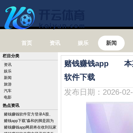
首页
资讯
娱乐
新闻
栏目分类
赌钱赚钱app 本期
资讯
娱乐
软件下载
新闻
旅游
发布日期：2026-02-
汽车
电影
热点资讯
赌钱赚钱软件官方登录A股、
港股出现急涨急跌-手机押大小
赌钱app下载“淼和的脚是因为
赌钱的软件下载
我才扭的-手机押大小赌钱的软
赌钱赚钱app网易将在收到玩家
件下载