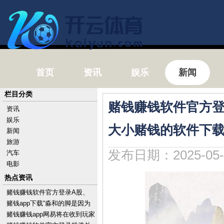
首页
资讯
娱乐
新闻
栏目分类
赌钱赚钱软件官方登
资讯
娱乐
大小赌钱的软件下
新闻
旅游
发布日期：2025-05-
汽车
电影
热点资讯
赌钱赚钱软件官方登录A股、
港股出现急涨急跌-手机押大小
赌钱app下载“淼和的脚是因为
赌钱的软件下载
我才扭的-手机押大小赌钱的软
赌钱赚钱app网易将在收到玩家
件下载