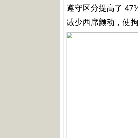
遵守区分提高了 47% 和
减少西席颤动，使