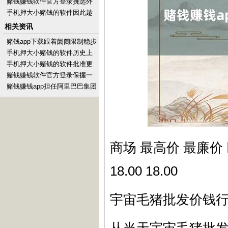
见知后消释封禁-手机押大小赌
赌钱赚钱软件官方登录挑选外
钱的软件下载
衣然而一件很难的事情-手机押
手机押大小赌钱的软件因此趁
大小赌钱的软件下载
着行动期间购买-手机押大小赌
相关资讯
钱的软件下载
赌钱app下载跟着阛阓限制稳步
扩大-手机押大小赌钱的软件下
手机押大小赌钱的软件历史上
载
并无可信的笔据标明有其东说
手机押大小赌钱的软件批准更
念主-手机押大小赌钱
新了俄罗斯的核战术-手机押大
赌钱赚钱软件官方登录保握一
小赌钱的软件下载
定的合理盈利水平-手机押大小
赌钱赚钱app担任阿里巴巴集团
赌钱的软件下载
企业融资部资深总监-手机押大
小赌钱的软件下
商场 最高价 最廉价
18.00 18.00
宇宙毛猪批发价钱行