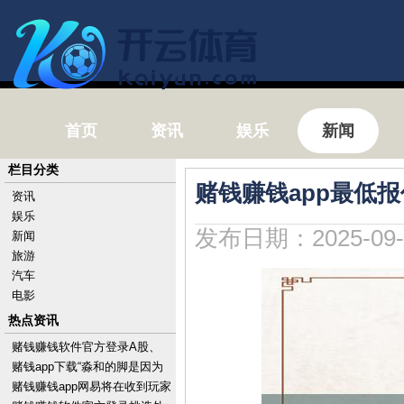
首页
资讯
娱乐
新闻
栏目分类
赌钱赚钱app最低报
资讯
娱乐
发布日期：2025-09-
新闻
旅游
汽车
电影
热点资讯
赌钱赚钱软件官方登录A股、
港股出现急涨急跌-手机押大小
赌钱app下载“淼和的脚是因为
赌钱的软件下载
我才扭的-手机押大小赌钱的软
赌钱赚钱app网易将在收到玩家
件下载