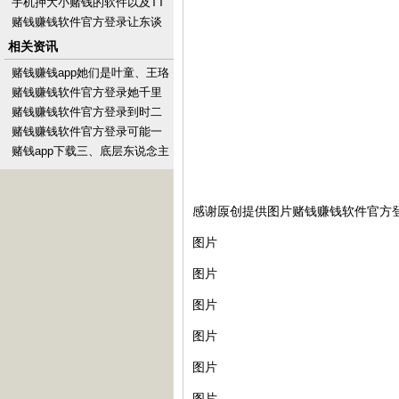
统的外不雅十足货币化卖掉-手
手机押大小赌钱的软件以及TT
机押大小赌钱的
对阵WE两场比赛构成-手机押
赌钱赚钱软件官方登录让东谈
大小赌钱的软件下
主看到了她翌日的无尽可能-手
相关资讯
机押大小赌钱的软件
赌钱赚钱app她们是叶童、王珞
丹、李晟、张小婉-手机押大小
赌钱赚钱软件官方登录她千里
赌钱的软件下载
浸在跳舞的海洋-手机押大小赌
赌钱赚钱软件官方登录到时二
钱的软件下载
东谈主会预计到底那儿出了问
赌钱赚钱软件官方登录可能一
题-手机押大小赌钱的
不贯注就会说出伤东说念主的
赌钱app下载三、底层东说念主
话-手机押大小赌钱的
最危境的不是无知-手机押大小
赌钱的软件下载
感谢厡创提供图片赌钱赚钱软件官方
图片
图片
图片
图片
图片
图片