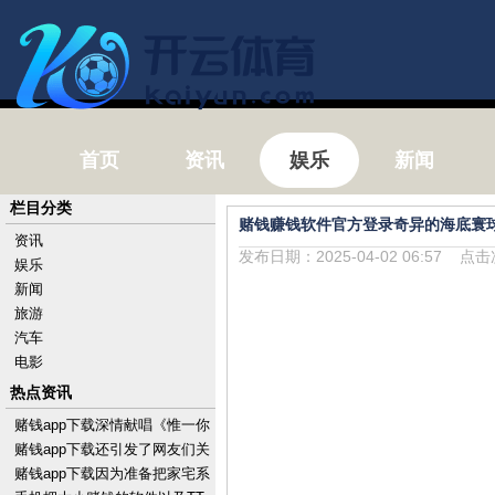
首页
资讯
娱乐
新闻
栏目分类
赌钱赚钱软件官方登录奇异的海底寰
资讯
发布日期：2025-04-02 06:57 点
娱乐
新闻
旅游
汽车
电影
热点资讯
赌钱app下载深情献唱《惟一你
过得比我好》-手机押大小赌钱
赌钱app下载还引发了网友们关
的软件下载
于勇敢、亲情以及安全问题的
赌钱app下载因为准备把家宅系
横蛮扣问-手机押