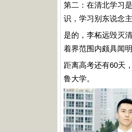
第二：在清北学习
识，学习别东说念
是的，李柘远毁灭
着界范围内颇具闻
距离高考还有60天
鲁大学。