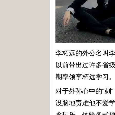
李柘远的外公名叫
以前带出过许多省
期率领李柘远学习
对于外孙心中的“刺
没脑地责难他不爱
念玩乐，体验各式