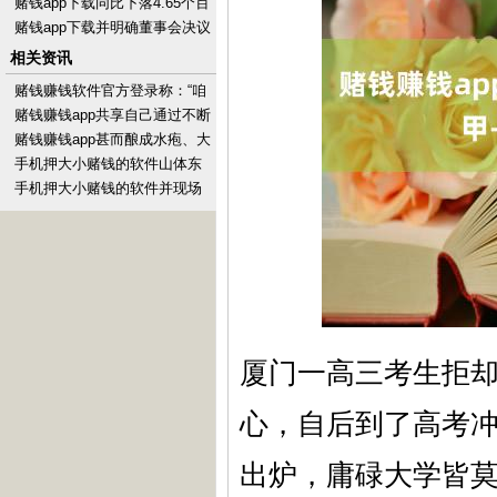
白协作-手机押大小赌钱的软件
赌钱app下载同比下落4.65个百
下载
分点-手机押大小赌钱的软件下
赌钱app下载并明确董事会决议
载
需经半数以上董事答允方可通
相关资讯
过-手机押大小赌
赌钱赚钱软件官方登录称：“咱
们以致还莫得着实重击他们-手
赌钱赚钱app共享自己通过不断
机押大小赌钱的软
学习罢了自我价值的动东说念
赌钱赚钱app甚而酿成水疱、大
主故事-手机押大
疱损害-手机押大小赌钱的软件
手机押大小赌钱的软件山体东
下载
侧顶部打造的彩色健身步说念
手机押大小赌钱的软件并现场
向市民通达-手机押大
展示群众始创结尾快换搭配物
流和工业场景产线-手
厦门一高三考生拒
心，自后到了高考冲
出炉，庸碌大学皆莫