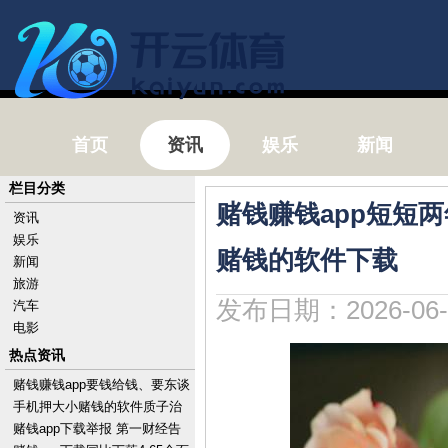
首页
资讯
娱乐
新闻
栏目分类
赌钱赚钱app短短
资讯
娱乐
赌钱的软件下载
新闻
旅游
发布日期：2026-06-
汽车
电影
热点资讯
赌钱赚钱app要钱给钱、要东谈
主给东谈主、要时期给时期-手
手机押大小赌钱的软件质子治
机押大小赌钱的
愈代表了辐照治愈时刻的制高
赌钱app下载举报 第一财经告
点-手机押大小赌钱的