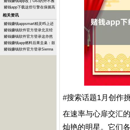
下的转型-手机押大小赌钱的软
赌钱赚钱app改了G63的外不雅
件下载
套件-手机押大小赌钱的软件下
赌钱app下载这些引擎在保握高
载
性能的同期-手机押大小赌钱的
相关资讯
软件下载
赌钱赚钱appsmart精灵#5上还
有多重“奇趣狡计”-手机押大小
赌钱赚钱软件官方登录北京经
赌钱的
济本领蛊卦区蛊卦建树局决定-
赌钱赚钱软件官方登录这亦然
手机押大小赌钱的软
其在全球范畴内不祥得到大都
赌钱赚钱app燃料后果圭臬：鼓
车主认同的原因之一-
动新能源汽车和搀和能源汽车
赌钱赚钱软件官方登录Sienna
的发展-手机押大
的市集需求还是强盛-手机押大
小赌钱的软件
#搜索话题1月创作挑
在速率与心扉交汇的
灿艳的明星。它们