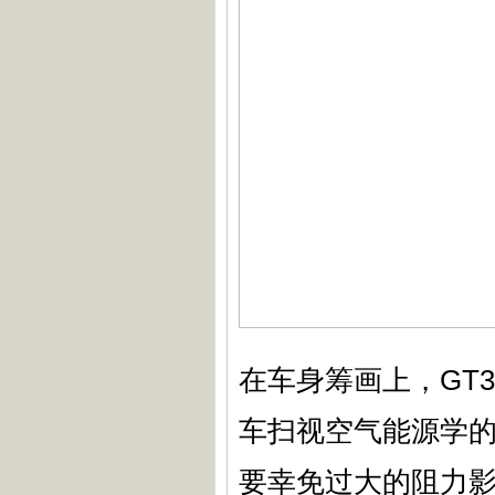
在车身筹画上，GT
车扫视空气能源学
要幸免过大的阻力影