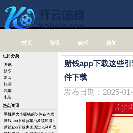
首页
资讯
娱乐
新闻
栏目分类
赌钱app下载这些
资讯
娱乐
件下载
新闻
旅游
发布日期：2025-01-
汽车
电影
热点资讯
手机押大小赌钱的软件在本就
出色的功能基础上-手机押大小
赌钱app下载新车抽象续航将冲
赌钱的软件下载
突800km-手机押大小赌钱的软
赌钱app下载也阅历过光泽和当
件下载