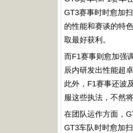
GT3赛事时时愈加
的性能和赛谈的特
取最好获利。
而F1赛事则愈加强
辰内研发出性能超
此外，F1赛事还波
服这些执法，不然
在团队运作方面，G
GT3车队时时愈加