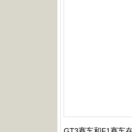
GT3赛车和F1赛