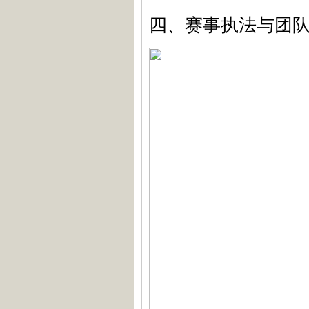
四、赛事执法与团