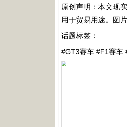
原创声明：本文现
用于贸易用途。图
话题标签：
#GT3赛车 #F1赛