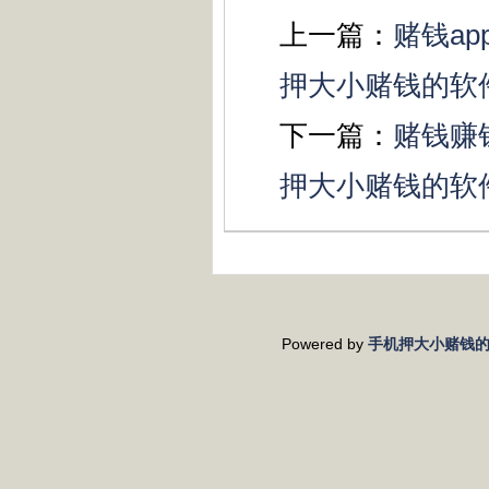
上一篇：
赌钱a
押大小赌钱的软
下一篇：
赌钱赚
押大小赌钱的软
Powered by
手机押大小赌钱