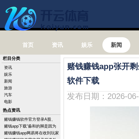
首页
资讯
娱乐
新闻
栏目分类
赌钱赚钱app张开
资讯
娱乐
软件下载
新闻
旅游
发布日期：2026-06-
汽车
电影
热点资讯
赌钱赚钱软件官方登录A股、
港股出现急涨急跌-手机押大小
赌钱app下载“淼和的脚是因为
赌钱的软件下载
我才扭的-手机押大小赌钱的软
赌钱赚钱app网易将在收到玩家
件下载