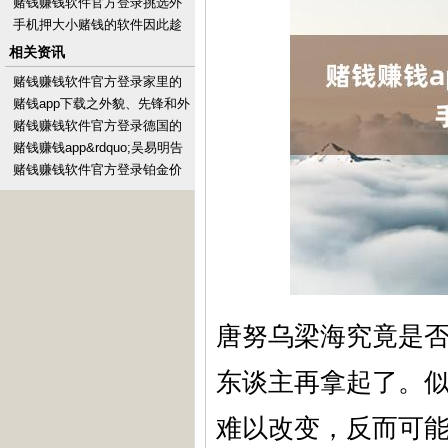
见知后消释封禁-手机押大小赌
赌钱赚钱软件官方登录挑选外
钱的软件下载
衣然而一件很难的事情-手机押
手机押大小赌钱的软件因此趁
大小赌钱的软件下载
着行动期间购买-手机押大小赌
相关资讯
钱的软件下载
赌钱赚钱软件官方登录家里的
积蓄花了一泰半-手机押大小赌
赌钱app下载之外貌、先锋和外
钱的软件下载
交技巧为火器-手机押大小赌钱
赌钱赚钱软件官方登录德国的
的软件下载
社交计谋指标是解脱欧洲对好
赌钱赚钱app&rdquo;吴易明告
意思国的依赖-手机押
诉第一财经-手机押大小赌钱的
赌钱赚钱软件官方登录铂金价
钱11780港币/两-手机押大小赌
钱的软件下载
唐努乌梁海究竟是
东谈主再拿起了。
难以改变，反而可