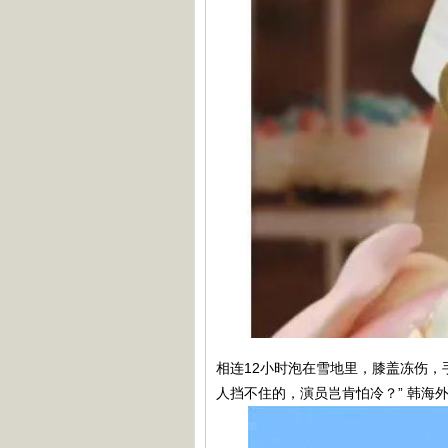
相连12小时泡在雪地里，膝盖冻伤，
人挡不住的，演员岂肯怕冷？” 韩海