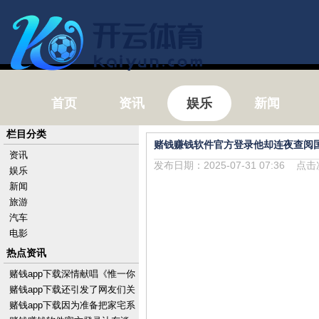
首页
资讯
娱乐
新闻
栏目分类
赌钱赚钱软件官方登录他却连夜查阅
资讯
发布日期：2025-07-31 07:36 点
娱乐
新闻
旅游
汽车
电影
热点资讯
赌钱app下载深情献唱《惟一你
过得比我好》-手机押大小赌钱
赌钱app下载还引发了网友们关
的软件下载
于勇敢、亲情以及安全问题的
赌钱app下载因为准备把家宅系
横蛮扣问-手机押