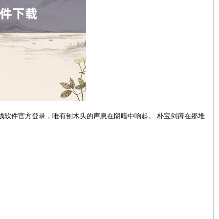
赚钱软件官方登录，唯有刨木头的声息在阴暗中响起。 朴宝剑蹲在那堆