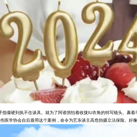
手指僵硬到执不住谈具。就为了阿谁惧怕着收拢IU衣角的特写镜头。裹着
外伤医学协会自后盾用这个案例，命令为艺东谈主高危拍摄立法保险。好像