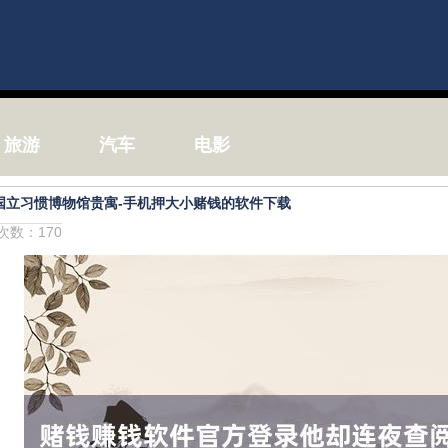
旅游
汽车
电影
国立习惯博物馆贵寓-手机押大小赌钱的软件下载
击次数：170