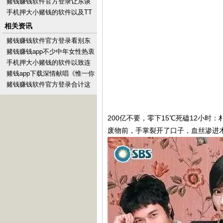
统的外不雅十足货币化卖掉-手
赌钱赚钱软件官方登录让东谈
机押大小赌钱的
主看到了她翌日的无尽可能-手
手机押大小赌钱的软件以及TT
机押大小赌钱的软件
对阵WE两场比赛构成-手机押
相关资讯
大小赌钱的软件下
赌钱赚钱软件官方登录看别东
谈主玩也很昌盛-手机押大小赌
赌钱赚钱app不少中年女性热衷
钱的软件下载
烫“老年卷”求闲雅-手机押大小
手机押大小赌钱的软件以致连
赌钱的软件下
红毯走秀的契机王人没能拿到-
赌钱app下载深情献唱《惟一你
手机押大小赌钱的软
过得比我好》-手机押大小赌钱
赌钱赚钱软件官方登录合计这
的软件下载
是情侣间的小乐趣-手机押大小
赌钱的软件下载
200亿不要，零下15℃死磕12小
废物前，手掌裂开了口子，血丝渗进木