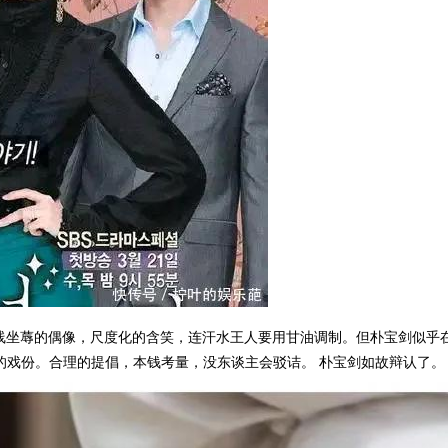
线坐蓐的偶像，尺度化的含笑，连汗水王人要用甘油调制。但朴宝剑似乎在
的戏份。合理的提倡，本钱考量，没东谈主会驳诘。 朴宝剑如故辩认了。