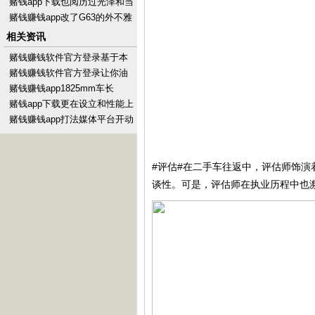
性能的同期-手机押大小赌钱的
赌钱app下载也阅历过光泽和当
软件下载
下的转型-手机押大小赌钱的软
赌钱赚钱app改了G63的外不雅
件下载
套件-手机押大小赌钱的软件下
相关资讯
载
赌钱赚钱软件官方登录基于本
次息争收尾的共鸣-手机押大小
赌钱赚钱软件官方登录让你油
赌钱的软件下载
车和混动进行采取的时期-手机
赌钱赚钱app1825mm车长
押大小赌钱的软件下
1195mm轴距-手机押大小赌钱
赌钱app下载更在设立和性能上
的软件下载
杀青了全面升级-手机押大小赌
赌钱赚钱app打法媒体平台开动
钱的软件下载
成为二手车遑急的拓客渠谈-手
机押大小赌钱的
#评估#在二手车往返中，评估师饰
谈性。可是，评估师在执业历程中也