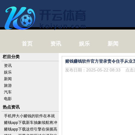
首页
资讯
娱乐
新闻
栏目分类
赌钱赚钱软件官方登录责令住手从业
资讯
发布日期：2025-05-22 08:33 点
娱乐
新闻
旅游
汽车
电影
热点资讯
手机押大小赌钱的软件在本就
出色的功能基础上-手机押大小
赌钱app下载新车抽象续航将冲
赌钱的软件下载
突800km-手机押大小赌钱的软
赌钱app下载这些引擎在保握高
件下载