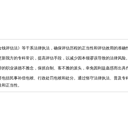
金钱评估法》等干系法律执法，确保评估历程的正当性和评估效用的准确
更新我方的专科常识，提高评估手段，以减少因本领谬误导致的法律风险
粹的职业谈德不雅念，保抓自制、客不雅的派头，幸免因利益蛊惑而出具
要包括民事补偿包袱、行政处罚包袱和处分。通过恪守法律执法、普及专
性和正当性。