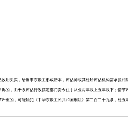
估效用失实，给当事东谈主形成赔本，评估师或其处所评估机构需承担相
申诉的，由干系评估行政搞定部门责令住手从业两年以上五年以下；情节
节严重的，可能触犯《中华东谈主民共和国刑法》第二百二十九条，处五