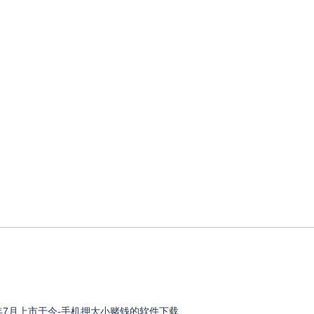
0年7月上市于今-手机押大小赌钱的软件下载