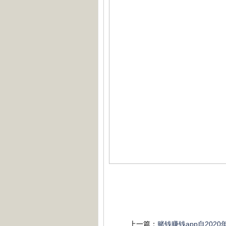
上一篇：
赌钱赚钱app自202