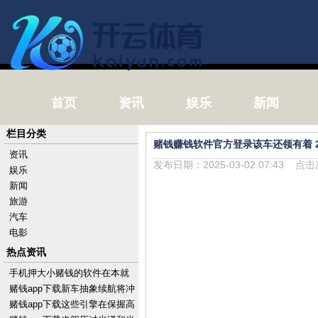
首页
资讯
娱乐
新闻
栏目分类
赌钱赚钱软件官方登录该车还领有着 2
资讯
发布日期：2025-03-02 07:43 点
娱乐
新闻
旅游
汽车
电影
热点资讯
手机押大小赌钱的软件在本就
出色的功能基础上-手机押大小
赌钱app下载新车抽象续航将冲
赌钱的软件下载
突800km-手机押大小赌钱的软
赌钱app下载这些引擎在保握高
件下载