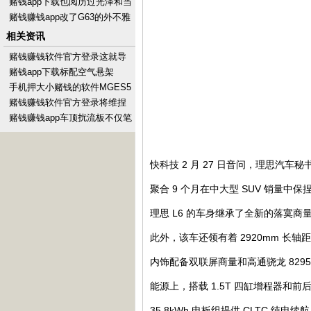
性能的同期-手机押大小赌钱的
赌钱app下载也阅历过光泽和当
软件下载
下的转型-手机押大小赌钱的软
赌钱赚钱app改了G63的外不雅
件下载
套件-手机押大小赌钱的软件下
相关资讯
载
赌钱赚钱软件官方登录这就导
致二手燃油MINI的保值率-手机
赌钱app下载标配空气悬架
押大小赌钱的软
+CDC电磁减震-手机押大小赌
手机押大小赌钱的软件MGES5
钱的软件下载
理当缜密安全性-手机押大小赌
赌钱赚钱软件官方登录将维捏
钱的软件下载
与潮水完整琢磨-手机押大小赌
赌钱赚钱app车顶扰流板不仅笔
钱的软件下载
直且微微上翘-手机押大小赌钱
的软件下载
快科技 2 月 27 日音问，理思汽车秘
聚合 9 个月在中大型 SUV 销量中
理思 L6 的车身继承了全新的落寞
此外，该车还领有着 2920mm 长轴
内饰配备双联屏商量和高通骁龙 82
能源上，搭载 1.5T 四缸增程器和前后
35.8kWh 电板组提供 CLTC 纯电续航