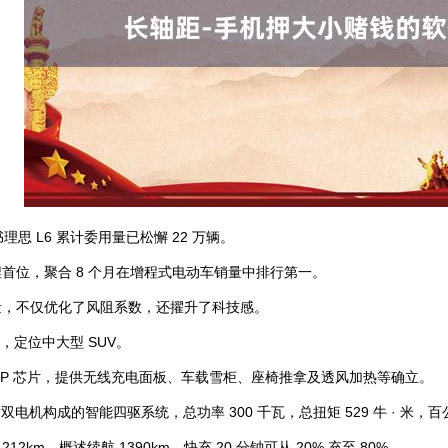
书理思 L6 累计委用量已松懈 22 万辆。
保捏首位，聚合 8 个月在增程式电动车销量中排行第一。
商量，不仅优化了风阻系数，还擢升了科技感。
距，定位中大型 SUV。
95P 芯片，提供无线充电面板、车载雪柜、座椅推拿及透风加热等确立。
双电机构成的智能四驱系统，总功率 300 千瓦，总扭矩 529 牛 · 米，百公
 212km，概述续航 1390km，快充 20 分钟可从 20% 充至 80%。